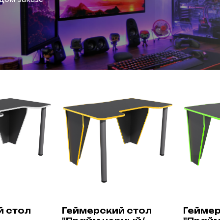
й стол
Геймерский стол
Геймер