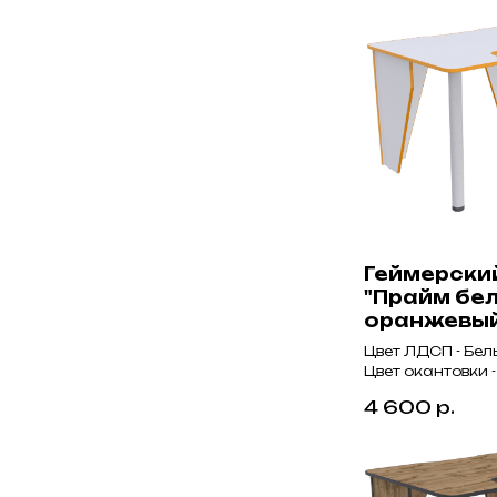
Геймерски
"Прайм бе
оранжевы
Цвет ЛДСП - Бел
Цвет окантовки
4 600
р.