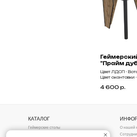
Геймерски
"Прайм дуб
Цвет ЛДСП - Вот
Цвет окантовки 
4 600
р.
КАТАЛОГ
ИНФО
Геймерские столы
О нашей 
Тумбы
Сотрудни