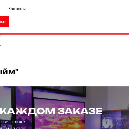
Контакты
лог
айм"
 КАЖДОМ ЗАКАЗЕ
е вы также
дом заказе