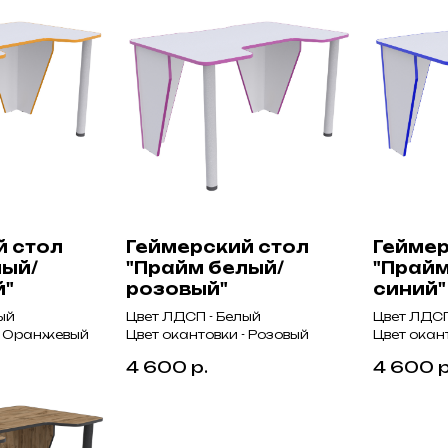
й стол
Геймерский стол
Геймер
лый/
"Прайм белый/
"Прайм
й"
розовый"
синий"
ый
Цвет ЛДСП - Белый
Цвет ЛДСП
 - Оранжевый
Цвет окантовки - Розовый
Цвет окан
4 600
р.
4 600
р