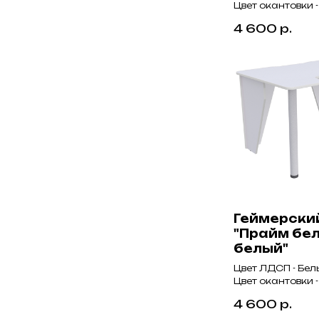
Цвет окантовки
4 600
р.
Геймерски
"Прайм бе
белый"
Цвет ЛДСП - Бел
Цвет окантовки 
4 600
р.