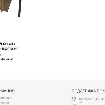
й стол
 вотан"
ан
- Черный
РМАЦИЯ
ПОДДЕРЖКА ПОК
компании
Телефона: 8 (927) 
08
чество