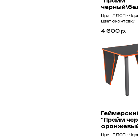
"Прайм
черный\бе
Цвет ЛДСП - Че
Цвет окантовки 
4 600
р.
Геймерски
"Прайм че
оранжевы
Цвет ЛДСП - Че