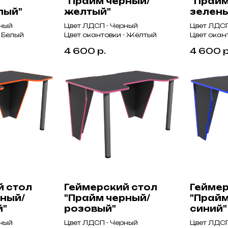
"Прайм черный/
"Прайм
лый"
желтый"
зелен
рный
Цвет ЛДСП - Черный
Цвет ЛДСП
- Белый
Цвет окантовки - Жёлтый
Цвет окан
4 600
р.
4 600
р
й стол
Геймерский стол
Геймер
рный/
"Прайм черный/
"Прайм
й"
розовый"
синий"
рный
Цвет ЛДСП - Черный
Цвет ЛДСП