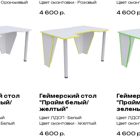
 - Оранжевый
Цвет окантовки - Розовый
Цвет окан
4 600
р.
4 600
р
й стол
Геймерский стол
Геймер
лый/
"Прайм белый/
"Прайм
желтый"
зелен
ый
Цвет ЛДСП - Белый
Цвет ЛДСП
- Белый
Цвет окантовки - Жёлтый
Цвет окан
4 600
р.
4 600
р