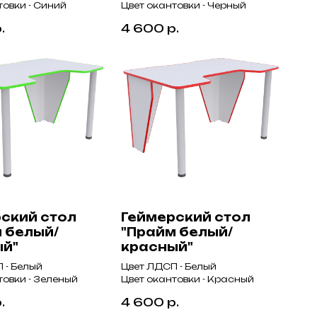
товки - Синий
Цвет окантовки - Черный
.
4 600
р.
ский стол
Геймерский стол
 белый/
"Прайм белый/
ый"
красный"
 - Белый
Цвет ЛДСП - Белый
товки - Зеленый
Цвет окантовки - Красный
.
4 600
р.