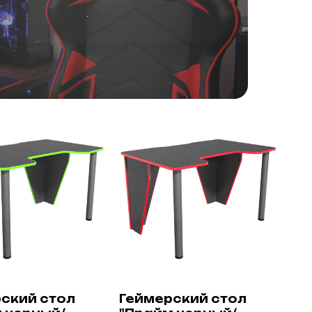
ский стол
Геймерский стол