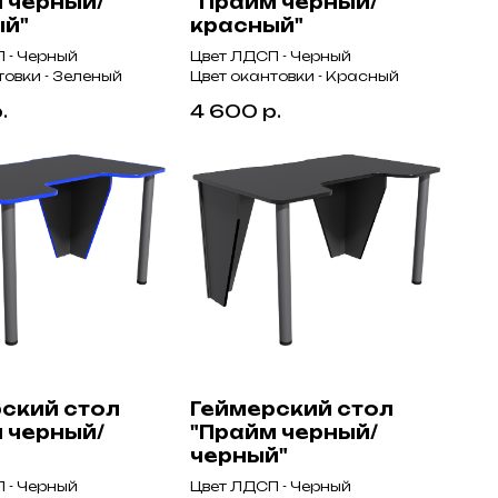
 черный/
"Прайм черный/
ый"
красный"
 - Черный
Цвет ЛДСП - Черный
товки - Зеленый
Цвет окантовки - Красный
.
4 600
р.
ский стол
Геймерский стол
 черный/
"Прайм черный/
черный"
 - Черный
Цвет ЛДСП - Черный