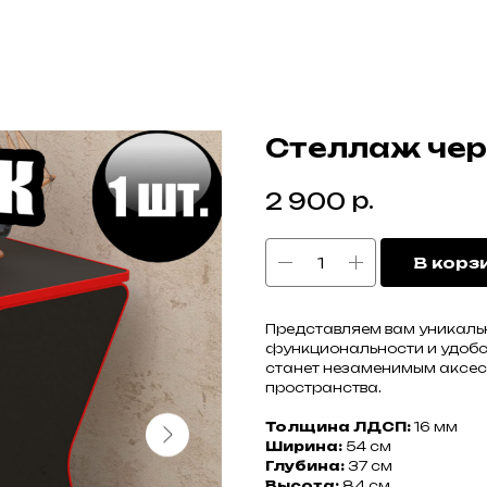
Стеллаж че
р.
2 900
В корз
Представляем вам уникальн
функциональности и удобст
станет незаменимым аксес
пространства.
Толщина ЛДСП:
16 мм
Ширина:
54 см
Глубина:
37 см
Высота:
84 см