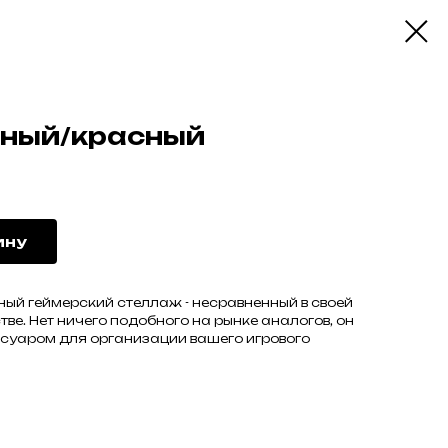
рный/красный
ину
ый геймерский стеллаж - несравненный в своей
ве. Нет ничего подобного на рынке аналогов, он
суаром для организации вашего игрового