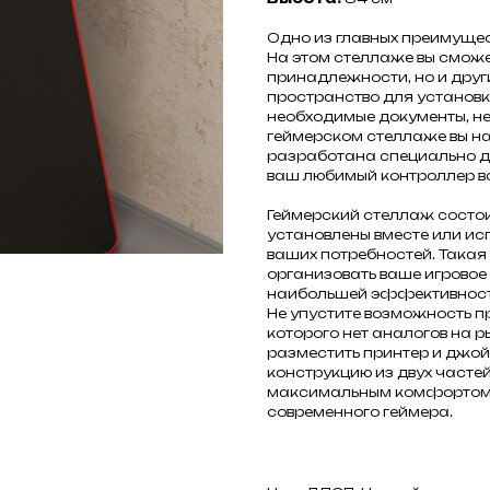
Одно из главных преимущес
На этом стеллаже вы сможе
принадлежности, но и друг
пространство для установки
необходимые документы, не 
геймерском стеллаже вы на
разработана специально д
ваш любимый контроллер все
Геймерский стеллаж состоит
установлены вместе или ис
ваших потребностей. Такая
организовать ваше игровое
наибольшей эффективност
Не упустите возможность п
которого нет аналогов на 
разместить принтер и джойс
конструкцию из двух часте
максимальным комфортом и
современного геймера.