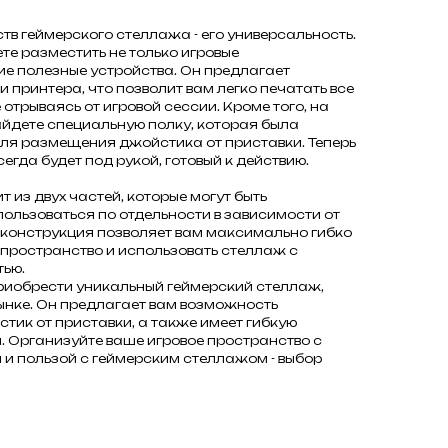
тв геймерского стеллажа - его универсальность.
те разместить не только игровые
ие полезные устройства. Он предлагает
 принтера, что позволит вам легко печатать все
отрываясь от игровой сессии. Кроме того, на
йдете специальную полку, которая была
ля размещения джойстика от приставки. Теперь
гда будет под рукой, готовый к действию.
 из двух частей, которые могут быть
пользоваться по отдельности в зависимости от
 конструкция позволяет вам максимально гибко
 пространство и использовать стеллаж с
ью.
риобрести уникальный геймерский стеллаж,
рынке. Он предлагает вам возможность
тик от приставки, а также имеет гибкую
й. Организуйте ваше игровое пространство с
 пользой с геймерским стеллажом - выбор