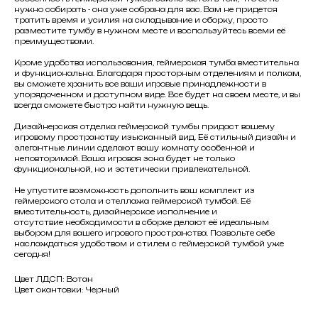
нужно собирать - она уже собрана для вас. Вам не придется
тратить время и усилия на складывание и сборку, просто
разместите тумбу в нужном месте и воспользуйтесь всеми её
преимуществами.
Кроме удобства использования, геймерская тумба вместительна
и функциональна. Благодаря просторным отделениям и полкам,
вы сможете хранить все ваши игровые принадлежности в
упорядоченном и доступном виде. Все будет на своем месте, и вы
всегда сможете быстро найти нужную вещь.
Дизайнерская отделка геймерской тумбы придаст вашему
игровому пространству изысканный вид. Её стильный дизайн и
элегантные линии сделают вашу комнату особенной и
неповторимой. Ваша игровая зона будет не только
функциональной, но и эстетически привлекательной.
Не упустите возможность дополнить ваш комплект из
геймерского стола и стеллажа геймерской тумбой. Её
вместительность, дизайнерское исполнение и
отсутствие необходимости в сборке делают её идеальным
выбором для вашего игрового пространства. Позвольте себе
наслаждаться удобством и стилем с геймерской тумбой уже
сегодня!
Цвет ЛДСП: Вотан
Цвет окантовки: Черный